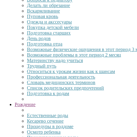
Делать ли обрезание
Вскармливание
Пуповая кровь
Одежда и акссесуары
Покупка детской мебели
Подготовка старших
День родов
Подготовка отца
Возможные физические ощущения в этот период 3 
Возможные проблемы в этот период 2 месяц
Материнству надо учиться
Трудный путь
Относиться к урокам жизни как к шансам
Профессиональная деятельность
Словарь медицинских терминов
Список родительских предпочтений
Подготовка к родам
Рождение
Естественные роды
Кесарево сечение
Процедуры в роддоме
Осмотр ребенка