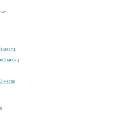
сью
й месяц
рой месяц
3 месяц
яц