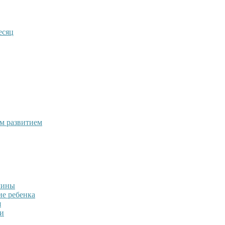
есяц
м развитием
мины
ие ребенка
я
ди