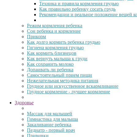
Техника и правила кормления грудью
Как правильно ребенку сосать грудь
Рекомендации и реальное положение вещей к
Режим кормления ребенка
Сон ребенка и кормление
Прикорм
Как долго кормить ребенка грудью
Гигиена кормления грудью
Как кормить близнецов
Как вернуть малыша к груди
Как сохранить молоко
Допаивать ли ребенка
Самостоятельный прием пищи
Нежелательная методика питания
Грудное или искусственное вскармливание
Грудное кормление - лучшее кормление
Здоровье
Массаж для малышей
Гимнастика для малыша
Закаливание ребенка
Педиатр - первый врач
Прививки